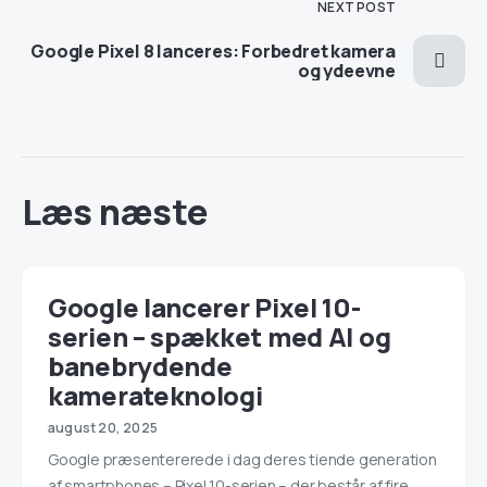
NEXT POST
Google Pixel 8 lanceres: Forbedret kamera
og ydeevne
Læs næste
Google lancerer Pixel 10-
serien – spækket med AI og
banebrydende
kamerateknologi
august 20, 2025
Google præsentererede i dag deres tiende generation
af smartphones – Pixel 10-serien – der består af fire