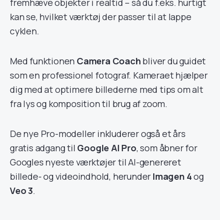
fremhæve objekter i realtid – så du f.eks. hurtigt
kan se, hvilket værktøj der passer til at lappe
cyklen.
Med funktionen
Camera Coach
bliver du guidet
som en professionel fotograf. Kameraet hjælper
dig med at optimere billederne med tips om alt
fra lys og komposition til brug af zoom.
De nye Pro-modeller inkluderer også et års
gratis adgang til
Google AI Pro
, som åbner for
Googles nyeste værktøjer til AI-genereret
billede- og videoindhold, herunder
Imagen 4
og
Veo 3
.